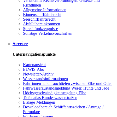
Verzeichnis Rechtsverordnungen, Gesetze und
Richtlinien
Allgemeine Informationen
Binnenschifffahrtsrecht
Seeschifffahrtsrecht
Abfallübereinkommen
Sprechfunkzeugnisse
Sonstige Verkehrsvorschriften
Service
Unternavigationspunkte
Kartenansicht
ELWIS-Abo
Newsletter-Archiv
Wasserstandsinformationen
Fahrrinnen- und Tauchtiefen zwischen Elbe und Oder
Fahrwasserzustandsmeldung Weser, Hunte und Jade
Höchstgeschwindigkeitsregelung Elbe
Tiefenatlas Bundeswasserstraßen
Eislage-Meldungen
Downloadbereich Schifffahrtszeichen / Anträge /
Formulare
Förderprogramme