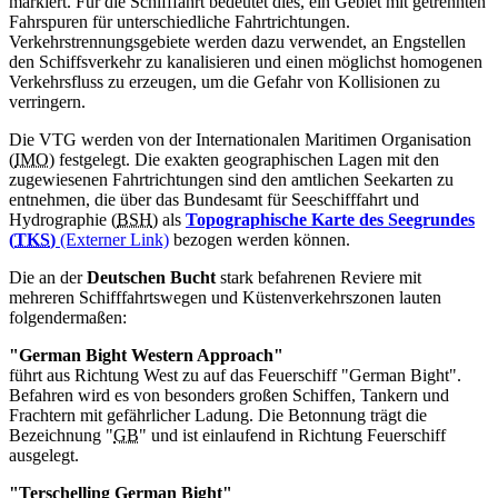
markiert. Für die Schifffahrt bedeutet dies, ein Gebiet mit getrennten
Fahrspuren für unterschiedliche Fahrtrichtungen.
Verkehrstrennungsgebiete werden dazu verwendet, an Engstellen
den Schiffsverkehr zu kanalisieren und einen möglichst homogenen
Verkehrsfluss zu erzeugen, um die Gefahr von Kollisionen zu
verringern.
Die VTG werden von der Internationalen Maritimen Organisation
(
IMO
) festgelegt. Die exakten geographischen Lagen mit den
zugewiesenen Fahrtrichtungen sind den amtlichen Seekarten zu
entnehmen, die über das Bundesamt für Seeschifffahrt und
Hydrographie (
BSH
) als
Topographische Karte des Seegrundes
(
TKS
)
(Externer Link)
bezogen werden können.
Die an der
Deutschen Bucht
stark befahrenen Reviere mit
mehreren Schifffahrtswegen und Küstenverkehrszonen lauten
folgendermaßen:
"
German Bight Western Approach
"
führt aus Richtung West zu auf das Feuerschiff "
German Bight
".
Befahren wird es von besonders großen Schiffen, Tankern und
Frachtern mit gefährlicher Ladung. Die Betonnung trägt die
Bezeichnung "
GB
" und ist einlaufend in Richtung Feuerschiff
ausgelegt.
"Terschelling
German Bight
"