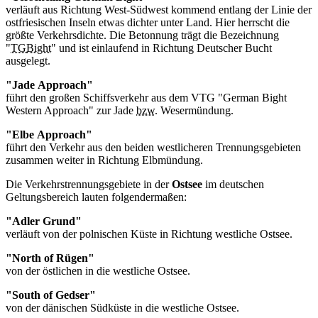
verläuft aus Richtung West-Südwest kommend entlang der Linie der
ostfriesischen Inseln etwas dichter unter Land. Hier herrscht die
größte Verkehrsdichte. Die Betonnung trägt die Bezeichnung
"
TG
Bight
" und ist einlaufend in Richtung Deutscher Bucht
ausgelegt.
"Jade
Approach
"
führt den großen Schiffsverkehr aus dem VTG "
German Bight
Western Approach
" zur Jade
bzw.
Wesermündung.
"Elbe
Approach
"
führt den Verkehr aus den beiden westlicheren Trennungsgebieten
zusammen weiter in Richtung Elbmündung.
Die Verkehrstrennungsgebiete in der
Ostsee
im deutschen
Geltungsbereich lauten folgendermaßen:
"Adler Grund"
verläuft von der polnischen Küste in Richtung westliche Ostsee.
"
North of Rügen
"
von der östlichen in die westliche Ostsee.
"
South of Gedser
"
von der dänischen Südküste in die westliche Ostsee.