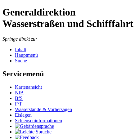
Generaldirektion
Wasserstraßen und Schifffahrt
Springe direkt zu:
Inhalt
Hauptmenü
Suche
Servicemenü
Kartenansicht
NfB
BfS
F/T
Wasserstände & Vorhersagen
Eislagen
Schleuseninformationen