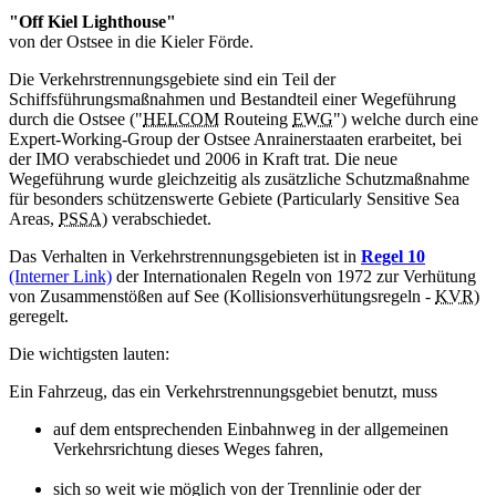
"
Off Kiel Lighthouse
"
von der Ostsee in die Kieler Förde.
Die Verkehrstrennungsgebiete sind ein Teil der
Schiffsführungsmaßnahmen und Bestandteil einer Wegeführung
durch die Ostsee ("
HELCOM
Routeing
EWG
") welche durch eine
Expert-Working-Group
der Ostsee Anrainerstaaten erarbeitet, bei
der IMO verabschiedet und 2006 in Kraft trat. Die neue
Wegeführung wurde gleichzeitig als zusätzliche Schutzmaßnahme
für besonders schützenswerte Gebiete (
Particularly Sensitive Sea
Areas
,
PSSA
) verabschiedet.
Das Verhalten in Verkehrstrennungsgebieten ist in
Regel 10
(Interner Link)
der Internationalen Regeln von 1972 zur Verhütung
von Zusammenstößen auf See (Kollisionsverhütungsregeln -
KVR
)
geregelt.
Die wichtigsten lauten:
Ein Fahrzeug, das ein Verkehrstrennungsgebiet benutzt, muss
auf dem entsprechenden Einbahnweg in der allgemeinen
Verkehrsrichtung dieses Weges fahren,
sich so weit wie möglich von der Trennlinie oder der