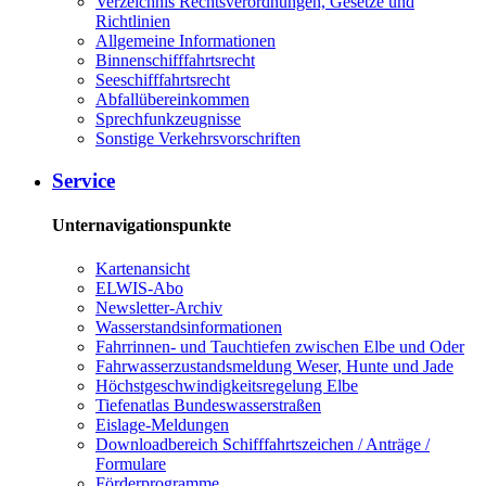
Verzeichnis Rechtsverordnungen, Gesetze und
Richtlinien
Allgemeine Informationen
Binnenschifffahrtsrecht
Seeschifffahrtsrecht
Abfallübereinkommen
Sprechfunkzeugnisse
Sonstige Verkehrsvorschriften
Service
Unternavigationspunkte
Kartenansicht
ELWIS-Abo
Newsletter-Archiv
Wasserstandsinformationen
Fahrrinnen- und Tauchtiefen zwischen Elbe und Oder
Fahrwasserzustandsmeldung Weser, Hunte und Jade
Höchstgeschwindigkeitsregelung Elbe
Tiefenatlas Bundeswasserstraßen
Eislage-Meldungen
Downloadbereich Schifffahrtszeichen / Anträge /
Formulare
Förderprogramme