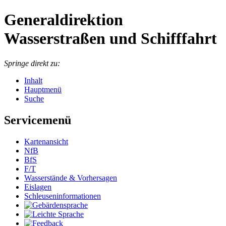
Generaldirektion
Wasserstraßen und Schifffahrt
Springe direkt zu:
Inhalt
Hauptmenü
Suche
Servicemenü
Kartenansicht
NfB
BfS
F/T
Wasserstände & Vorhersagen
Eislagen
Schleuseninformationen