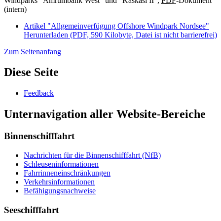
Windparks "Amrumbank West" und "Kaskasi II",
PDF
-Dokument
(intern)
Artikel "Allgemeinverfügung Offshore Windpark Nordsee"
Herunterladen
(PDF, 590 Kilobyte, Datei ist nicht barrierefrei)
Zum Seitenanfang
Diese Seite
Feedback
Unternavigation aller Website-Bereiche
Binnenschifffahrt
Nachrichten für die Binnenschifffahrt (NfB)
Schleuseninformationen
Fahrrinneneinschränkungen
Verkehrsinformationen
Befähigungsnachweise
Seeschifffahrt