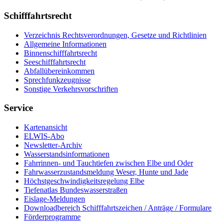
Schifffahrtsrecht
Verzeichnis Rechtsverordnungen, Gesetze und Richtlinien
Allgemeine Informationen
Binnenschifffahrtsrecht
Seeschifffahrtsrecht
Abfallübereinkommen
Sprechfunkzeugnisse
Sonstige Verkehrsvorschriften
Service
Kartenansicht
ELWIS-Abo
Newsletter-Archiv
Wasserstandsinformationen
Fahrrinnen- und Tauchtiefen zwischen Elbe und Oder
Fahrwasserzustandsmeldung Weser, Hunte und Jade
Höchstgeschwindigkeitsregelung Elbe
Tiefenatlas Bundeswasserstraßen
Eislage-Meldungen
Downloadbereich Schifffahrtszeichen / Anträge / Formulare
Förderprogramme