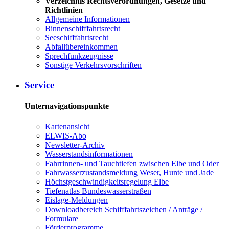
Verzeichnis Rechtsverordnungen, Gesetze und
Richtlinien
Allgemeine Informationen
Binnenschifffahrtsrecht
Seeschifffahrtsrecht
Abfallübereinkommen
Sprechfunkzeugnisse
Sonstige Verkehrsvorschriften
Service
Unternavigationspunkte
Kartenansicht
ELWIS-Abo
Newsletter-Archiv
Wasserstandsinformationen
Fahrrinnen- und Tauchtiefen zwischen Elbe und Oder
Fahrwasserzustandsmeldung Weser, Hunte und Jade
Höchstgeschwindigkeitsregelung Elbe
Tiefenatlas Bundeswasserstraßen
Eislage-Meldungen
Downloadbereich Schifffahrtszeichen / Anträge /
Formulare
Förderprogramme