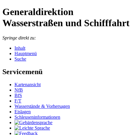
Generaldirektion
Wasserstraßen und Schifffahrt
Springe direkt zu:
Inhalt
Hauptmenü
Suche
Servicemenü
Kartenansicht
NfB
BfS
F/T
Wasserstände & Vorhersagen
Eislagen
Schleuseninformationen