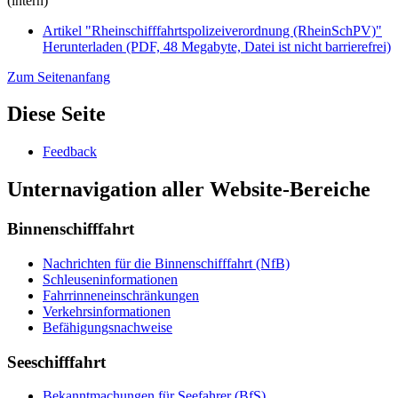
(intern)
Artikel "Rheinschifffahrtspolizeiverordnung (RheinSchPV)"
Herunterladen
(PDF, 48 Megabyte, Datei ist nicht barrierefrei)
Zum Seitenanfang
Diese Seite
Feedback
Unternavigation aller Website-Bereiche
Binnenschifffahrt
Nachrichten für die Binnenschifffahrt (NfB)
Schleuseninformationen
Fahrrinneneinschränkungen
Verkehrsinformationen
Befähigungsnachweise
Seeschifffahrt
Bekanntmachungen für Seefahrer (BfS)