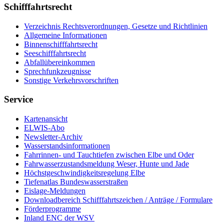
Schifffahrtsrecht
Verzeichnis Rechtsverordnungen, Gesetze und Richtlinien
Allgemeine Informationen
Binnenschifffahrtsrecht
Seeschifffahrtsrecht
Abfallübereinkommen
Sprechfunkzeugnisse
Sonstige Verkehrsvorschriften
Service
Kartenansicht
ELWIS-Abo
Newsletter-Archiv
Wasserstandsinformationen
Fahrrinnen- und Tauchtiefen zwischen Elbe und Oder
Fahrwasserzustandsmeldung Weser, Hunte und Jade
Höchstgeschwindigkeitsregelung Elbe
Tiefenatlas Bundeswasserstraßen
Eislage-Meldungen
Downloadbereich Schifffahrtszeichen / Anträge / Formulare
Förderprogramme
Inland ENC der WSV