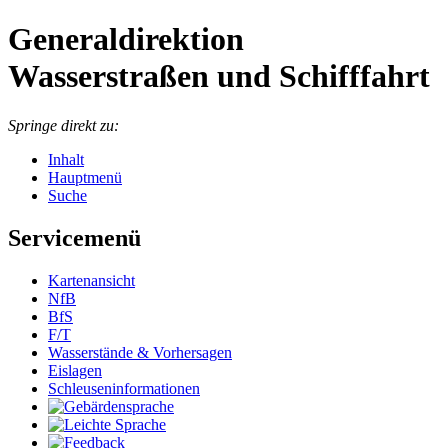
Generaldirektion
Wasserstraßen und Schifffahrt
Springe direkt zu:
Inhalt
Hauptmenü
Suche
Servicemenü
Kartenansicht
NfB
BfS
F/T
Wasserstände & Vorhersagen
Eislagen
Schleuseninformationen