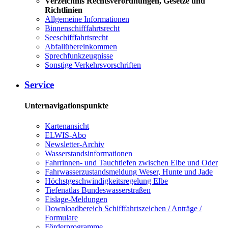
Verzeichnis Rechtsverordnungen, Gesetze und
Richtlinien
Allgemeine Informationen
Binnenschifffahrtsrecht
Seeschifffahrtsrecht
Abfallübereinkommen
Sprechfunkzeugnisse
Sonstige Verkehrsvorschriften
Service
Unternavigationspunkte
Kartenansicht
ELWIS-Abo
Newsletter-Archiv
Wasserstandsinformationen
Fahrrinnen- und Tauchtiefen zwischen Elbe und Oder
Fahrwasserzustandsmeldung Weser, Hunte und Jade
Höchstgeschwindigkeitsregelung Elbe
Tiefenatlas Bundeswasserstraßen
Eislage-Meldungen
Downloadbereich Schifffahrtszeichen / Anträge /
Formulare
Förderprogramme