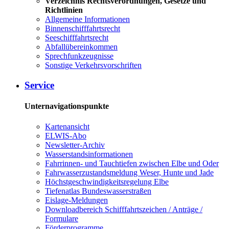
Verzeichnis Rechtsverordnungen, Gesetze und
Richtlinien
Allgemeine Informationen
Binnenschifffahrtsrecht
Seeschifffahrtsrecht
Abfallübereinkommen
Sprechfunkzeugnisse
Sonstige Verkehrsvorschriften
Service
Unternavigationspunkte
Kartenansicht
ELWIS-Abo
Newsletter-Archiv
Wasserstandsinformationen
Fahrrinnen- und Tauchtiefen zwischen Elbe und Oder
Fahrwasserzustandsmeldung Weser, Hunte und Jade
Höchstgeschwindigkeitsregelung Elbe
Tiefenatlas Bundeswasserstraßen
Eislage-Meldungen
Downloadbereich Schifffahrtszeichen / Anträge /
Formulare
Förderprogramme