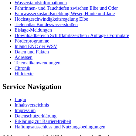
Wasserstandsinformationen
Fahrrinnen- und Tauchtiefen zwischen Elbe und Oder
Fahrwasserzustandsmeldung Weser, Hunte und Jade
Höchstgeschwindigkeitsregelung Elbe
Tiefenatlas Bundeswasserstraßen
Eislage-Meldungen
Downloadbereich Schifffahrtszeichen / Anträge / Formulare
Förderprogramme
Inland ENC der WSV
Daten und Fakten
Adressen
Telematikanwendungen
Chronik
Hilfetexte
Service Navigation
Login
Inhaltsverzeichnis
Impressum
Datenschutzerklärung
Erklärung zur Barrierefreiheit
Haftungsausschluss und Nutzungsbedingungen