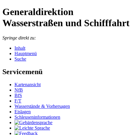
Generaldirektion
Wasserstraßen und Schifffahrt
Springe direkt zu:
Inhalt
Hauptmenü
Suche
Servicemenü
Kartenansicht
NfB
BfS
F/T
Wasserstände & Vorhersagen
Eislagen
Schleuseninformationen