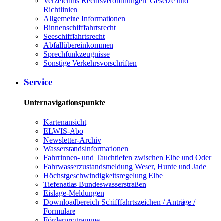
Verzeichnis Rechtsverordnungen, Gesetze und
Richtlinien
Allgemeine Informationen
Binnenschifffahrtsrecht
Seeschifffahrtsrecht
Abfallübereinkommen
Sprechfunkzeugnisse
Sonstige Verkehrsvorschriften
Service
Unternavigationspunkte
Kartenansicht
ELWIS-Abo
Newsletter-Archiv
Wasserstandsinformationen
Fahrrinnen- und Tauchtiefen zwischen Elbe und Oder
Fahrwasserzustandsmeldung Weser, Hunte und Jade
Höchstgeschwindigkeitsregelung Elbe
Tiefenatlas Bundeswasserstraßen
Eislage-Meldungen
Downloadbereich Schifffahrtszeichen / Anträge /
Formulare
Förderprogramme