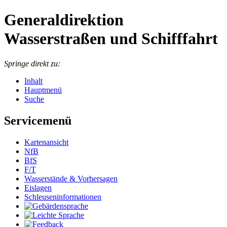
Generaldirektion
Wasserstraßen und Schifffahrt
Springe direkt zu:
Inhalt
Hauptmenü
Suche
Servicemenü
Kartenansicht
NfB
BfS
F/T
Wasserstände & Vorhersagen
Eislagen
Schleuseninformationen